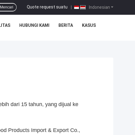
Quote request suatu
|
Indonesian
Mencari
ITAS
HUBUNGI KAMI
BERITA
KASUS
ih dari 15 tahun, yang dijual ke
 Products Import & Export Co.,