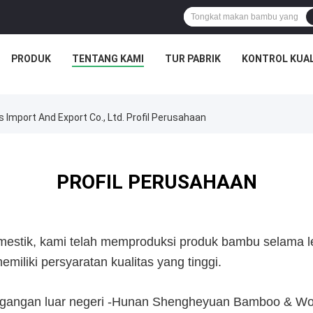
PRODUK
TENTANG KAMI
TUR PABRIK
KONTROL KUAL
port And Export Co., Ltd. Profil Perusahaan
PROFIL PERUSAHAAN
estik, kami telah memproduksi produk bambu selama leb
iliki persyaratan kualitas yang tinggi.
angan luar negeri -
Hunan Shengheyuan Bamboo & Wood