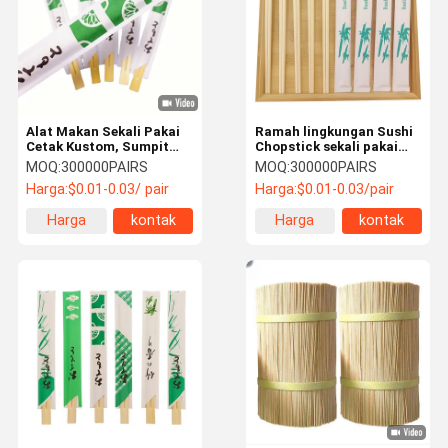
Alat Makan Sekali Pakai
Ramah lingkungan Sushi
Cetak Kustom, Sumpit
Chopstick sekali pakai
Bambu Ganda Sekali
100% Moso Bambu
MOQ:
300000PAIRS
MOQ:
300000PAIRS
Pakai untuk Restoran
Customized Tensoge
Harga:
$0.01-0.03/ pair
Harga:
$0.01-0.03/pair
Bawa Pulang
Chopsticks Flatware
Jenis Chopsticks
Harga
kontak
Harga
kontak
terbaik
terbaik