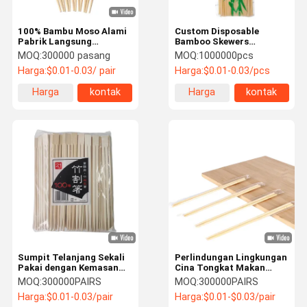
100% Bambu Moso Alami
Custom Disposable
Pabrik Langsung
Bamboo Skewers
Kemasan Sumpit Bambu
Compostable Serbaguna
MOQ:
300000 pasang
MOQ:
1000000pcs
Alami Stik Sushi Sumpit
Penggunaan Tahan
Harga:
$0.01-0.03/ pair
Harga:
$0.01-0.03/pcs
Makanan Jepang dan
Panas
Cocok untuk Restoran
Harga
kontak
Harga
kontak
terbaik
terbaik
Sumpit Telanjang Sekali
Perlindungan Lingkungan
Pakai dengan Kemasan
Cina Tongkat Makan
yang Dapat Disesuaikan
Bambu Anti UV Tongkat
MOQ:
300000PAIRS
MOQ:
300000PAIRS
Ramah Lingkungan dan
Makan Bambu sekali
Harga:
$0.01-0.03/pair
Harga:
$0.01-$0.03/pair
Biodegradable untuk
pakai