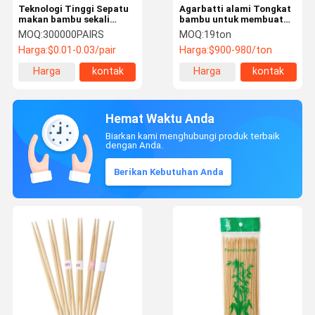
Teknologi Tinggi Sepatu
Agarbatti alami Tongkat
makan bambu sekali
bambu untuk membuat
pakai Restoran Sepatu
dupa
MOQ:
300000PAIRS
MOQ:
19ton
makan sekali pakai Grosir
Harga:
$0.01-0.03/pair
Harga:
$900-980/ton
Harga
kontak
Harga
kontak
terbaik
terbaik
Hemat Waktu Anda
Biarkan kami menghubungi produk terbaik
dengan Anda.
Berikan Kebutuhan Anda