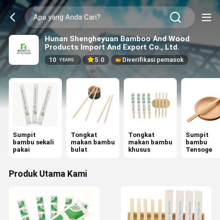
Hunan Shengheyuan Bamboo And Wood
Products Import And Export Co., Ltd.
10
5.0
Diverifikasi pemasok
YEARS
Sumpit
Tongkat
Tongkat
Sumpit
bambu sekali
makan bambu
makan bambu
bambu
pakai
bulat
khusus
Tensoge
Produk Utama Kami