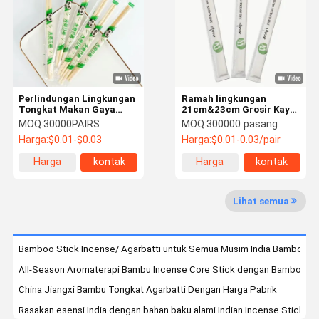
Kontrol
Hubungi
Berita
Kasus
Kualitas
Kami
Perlindungan Lingkungan
Ramah lingkungan
Sumpit bambu sekali pakai
Tongkat Makan Gaya
21cm&23cm Grosir Kayu
Jepang Mao Bambu
Bambu Tongkat Makan
MOQ:
30000PAIRS
MOQ:
300000 pasang
Custom Tongkat Makan
Disposable Custom
Tongkat makan bambu bulat
Harga:
$0.01-$0.03
Harga:
$0.01-0.03/pair
Jepang
Tongkat Makan Bambu
Twin Tongkat Makan
Harga
kontak
Harga
kontak
Tongkat makan bambu khusus
terbaik
terbaik
Sumpit bambu Tensoge
Lihat semua
Tongkat makan sushi Jepang
Bamboo Stick Incense/ Agarbatti untuk Semua Musim India Bamboo In
Sumpit gaya Jepang
All-Season Aromaterapi Bambu Incense Core Stick dengan Bamboo Ind
Stik makan karbonisasi
China Jiangxi Bambu Tongkat Agarbatti Dengan Harga Pabrik
Rasakan esensi India dengan bahan baku alami Indian Incense Stick C
Stik Makan Telanjang