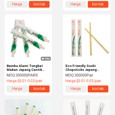
Solusi Makanan Cepat
Harga
kontak
Harga
kontak
Saji Berkelanjutan
terbaik
terbaik
Bambu Alami Tongkat
Eco Friendly Sushi
Makan Jepang Cantik
Chopsticks Jepang
Penyimpanan Mudah
Kenyamanan dan
MOQ:
300000PAIRS
MOQ:
300000Pair
Berkelanjutan
kegunaan Custom
Harga:
$0.01-0.03/pair
Harga:
$0.01-0.03/pair
Chopsticks Bambu
Harga
kontak
Harga
kontak
terbaik
terbaik
Rumah
Produk
Tentang
Tur Pabrik
Kami