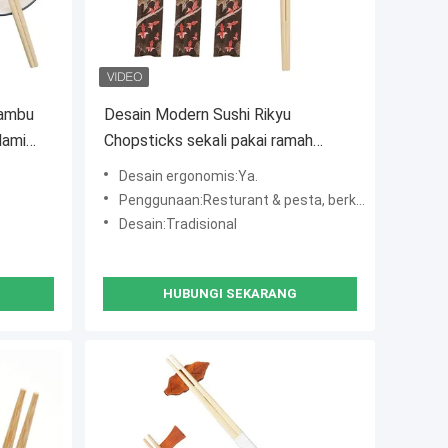
Bambu
Desain Modern Sushi Rikyu
lami
Chopsticks sekali pakai ramah
epang
lingkungan dengan logo pribadi dan
Desain ergonomis:Ya.
desain kemasan termasuk
Penggunaan:Resturant & pesta, berkemah atau hotel
Desain:Tradisional
HUBUNGI SEKARANG