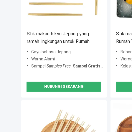
Stik makan Rikyu Jepang yang
Stik ma
ramah lingkungan untuk Rumah
Rumah 
Tangga Restoran Logo Pribadi
Bambu 
Gaya:bahasa Jepang
Bahan
Kemasan Khusus
Warna:Alami
Warna
Sampel:
Samples Free.
Sampel Gratis.
Freight Collect
Kelas:
K
HUBUNGI SEKARANG