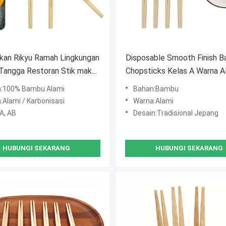
kan Rikyu Ramah Lingkungan
Disposable Smooth Finish 
Tangga Restoran Stik makan
Chopsticks Kelas A Warna A
Jepang
Untuk Sushi dan Masakan J
:100% Bambu Alami
Bahan:Bambu
:Alami / Karbonisasi
Warna:Alami
A, AB
umpulkan Kargo
Desain:Tradisional Jepang
HUBUNGI SEKARANG
HUBUNGI SEKARANG