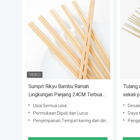
Sumpit Rikyu Bambu Ramah
Tulang 
Lingkungan Panjang 24CM Terbuat
sekali 
dari 100% Bambu Moso Alami
untuk 
Usia:Semua usia
Desai
dengan Kualitas Grade A+ untuk
Permukaan:Dipoli dan Lurus
Daya 
Restoran dan Penggunaan Rumah
Penyimpanan:Tempat kering dan dingin
Peng
Tangga