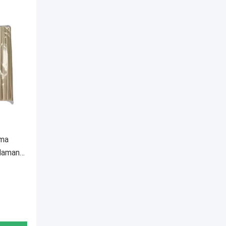
ama
laman