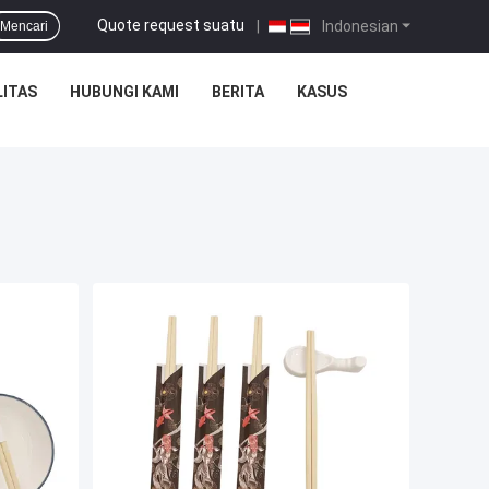
Quote request suatu
|
Indonesian
Mencari
ITAS
HUBUNGI KAMI
BERITA
KASUS