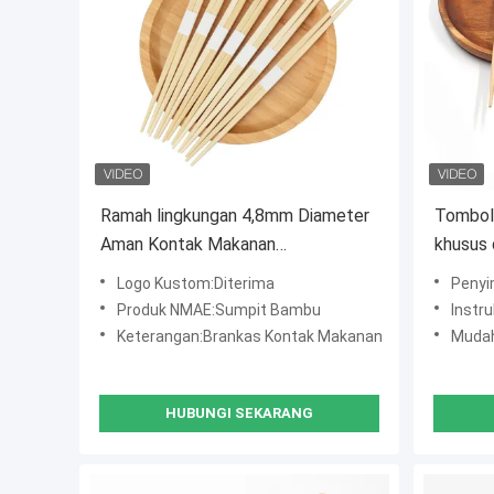
Ramah lingkungan 4,8mm Diameter
Tombol 
Aman Kontak Makanan
khusus
Biodegradable Rikyu Chopsticks
alami d
Logo Kustom:Diterima
Penyim
Gaya Jepang Chopsticks Dua Titik
ergono
Produk NMAE:Sumpit Bambu
Instruks
Keterangan:Brankas Kontak Makanan
Mudah
HUBUNGI SEKARANG