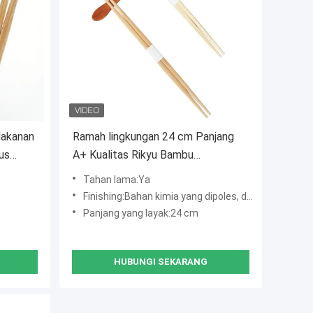
akanan
Ramah lingkungan 24 cm Panjang
us
A+ Kualitas Rikyu Bambu
Chopsticks dengan Logo Khusus
Tahan lama:Ya
Finishing:Bahan kimia yang dipoles, dengan witout
Panjang yang layak:24 cm
HUBUNGI SEKARANG