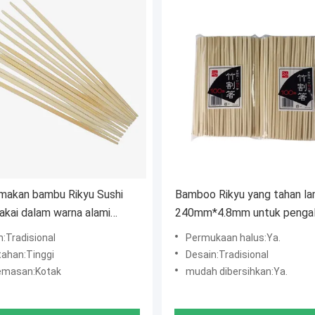
makan bambu Rikyu Sushi
Bamboo Rikyu yang tahan l
pakai dalam warna alami
240mm*4.8mm untuk penga
acara BBQ
sushi yang otentik
n:Tradisional
Permukaan halus:Ya.
tahan:Tinggi
Desain:Tradisional
emasan:Kotak
mudah dibersihkan:Ya.