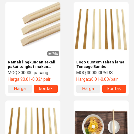
Ramah lingkungan sekali
Logo Custom tahan lama
pakai tongkat makan
Tensoge Bambu
Tenoge Bambu Takeout
Karbonisasi Tensoge
MOQ:
300000 pasang
MOQ:
300000PAIRS
Takeaway untuk Restoran
Chopsticks Logo Logo
Harga:
$0.01-0.03/ pair
Harga:
$0.01-0.03/pair
Hotel
Pelanggan dan Packing
bisa dilakukan
Harga
kontak
Harga
kontak
terbaik
terbaik