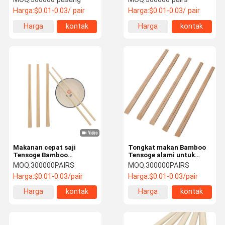
210mm/240mm Length
Harga:
$0.01-0.03/ pair
Harga:
$0.01-0.03/ pair
and 4.8mm Diameter for
Restaurant and Home Use
Harga
kontak
Harga
kontak
terbaik
terbaik
Makanan cepat saji
Tongkat makan Bamboo
Tensoge Bamboo
Tensoge alami untuk
Chopsticks Chopsticks
Hadiah Sushi
MOQ:
300000PAIRS
MOQ:
300000PAIRS
Serbaguna Chopsticks
Harga:
$0.01-0.03/pair
Harga:
$0.01-0.03/pair
Cina Takeaway
Harga
kontak
Harga
kontak
terbaik
terbaik