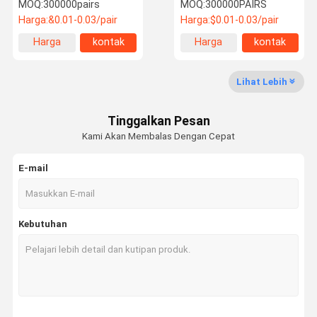
Serpihan Sekali Pakai
Warna alami Mao
MOQ:
300000pairs
MOQ:
300000PAIRS
Bamboo sekali pakai
Harga:
&0.01-0.03/pair
Harga:
$0.01-0.03/pair
Chopsticks Bulk
Harga
kontak
Harga
kontak
Kontrol
Hubungi
Berita
Kasus
terbaik
terbaik
Kualitas
Kami
Lihat Lebih
Sumpit bambu sekali pakai
Tinggalkan Pesan
Tongkat makan bambu bulat
Kami Akan Membalas Dengan Cepat
Tongkat makan bambu khusus
E-mail
Sumpit bambu Tensoge
Tongkat makan sushi Jepang
Kebutuhan
Sumpit gaya Jepang
Stik makan karbonisasi
Stik Makan Telanjang