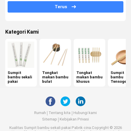
Terus
Tongkat makan yang dibungkus secara individual
Tongkat dupa bambu
Kategori Kami
Bamboo Skewers
BBQ Bamboo Stick
Sendok Garpu Bambu Sekali Pakai
Kotak makan siang sekali pakai
Sumpit
Tongkat
Tongkat
Sumpit
bambu sekali
makan bambu
makan bambu
bambu
pakai
bulat
khusus
Tensoge
Sikat Gigi Bambu
Stik makan Rikyu
Sikat Gigi Bambu Bulu Halus
Rumah
Tentang kita
Hubungi kami
Sitemap
Kebijakan Privasi
Sisir Rambut Bambu
Kualitas
Sumpit bambu sekali pakai
Pabrik cina.Copyright © 2026