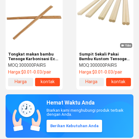
Tongkat makan bambu
Sumpit Sekali Pakai
Tensoge Karbonisasi Eco
Bambu Kustom Tensoge
Friendly Tongkat makan
Modern Ramah
MOQ:
300000PAIRS
MOQ:
300000PAIRS
bambu sekali pakai
Lingkungan
Harga:
$0.01-0.03/pair
Harga:
$0.01-0.03/pair
210mm/240mm*4.8mm
Harga
kontak
Harga
kontak
terbaik
terbaik
Hemat Waktu Anda
Biarkan kami menghubungi produk terbaik
dengan Anda.
Berikan Kebutuhan Anda