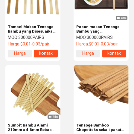
Tombol Makan Tensoga
Papan makan Tensoga
Bambu yang Disesuaikan
Bambu yang
Tombol Makan Cina
dipersonalisasi Set
MOQ:
300000PAIRS
MOQ:
300000PAIRS
Portable Takeaway
peralatan makan
Harga:
$0.01-0.03/pair
Harga:
$0.01-0.03/pair
perjalanan yang dapat
terurai untuk
Harga
kontak
Harga
kontak
pengalaman makan yang
ramah lingkungan
terbaik
terbaik
Rumah
Produk
Tentang
Tur Pabrik
Kami
Sumpit Bambu Alami
Tensoge Bamboo
210mm x 4.8mm Bebas
Chopsticks sekali pakai