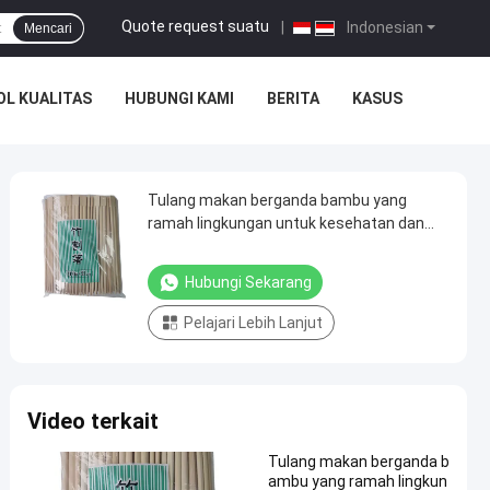
Quote request suatu
|
Indonesian
Mencari
L KUALITAS
HUBUNGI KAMI
BERITA
KASUS
Tulang makan berganda bambu yang
ramah lingkungan untuk kesehatan dan
efisiensi lingkungan
Hubungi Sekarang
Pelajari Lebih Lanjut
Video terkait
Tulang makan berganda b
ambu yang ramah lingkun