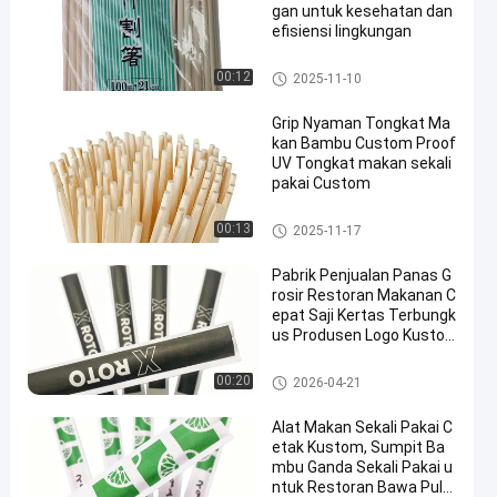
gan untuk kesehatan dan
efisiensi lingkungan
Stik Makan Telanjang
00:12
2025-11-10
Grip Nyaman Tongkat Ma
kan Bambu Custom Proof
UV Tongkat makan sekali
pakai Custom
Tongkat makan bambu khusu
00:13
2025-11-17
s
Pabrik Penjualan Panas G
rosir Restoran Makanan C
epat Saji Kertas Terbungk
us Produsen Logo Kusto
m Dicetak Harga Sushi Se
kali Pakai Kembar Sumpit
Tongkat makan yang dibungk
00:20
2026-04-21
Bambu dengan Lengan Ku
us secara individual
stom
Alat Makan Sekali Pakai C
etak Kustom, Sumpit Ba
mbu Ganda Sekali Pakai u
ntuk Restoran Bawa Pula