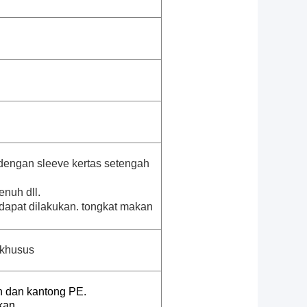
engan sleeve kertas setengah
enuh dll.
 dapat dilakukan. tongkat makan
 khusus
n dan kantong PE.
kan.