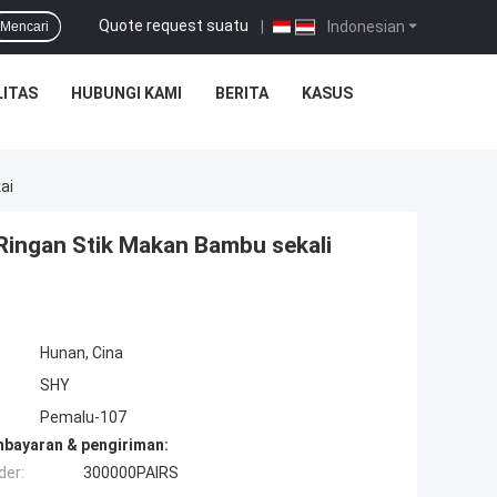
Quote request suatu
|
Indonesian
Mencari
ITAS
HUBUNGI KAMI
BERITA
KASUS
ai
Ringan Stik Makan Bambu sekali
Hunan, Cina
SHY
Pemalu-107
mbayaran & pengiriman:
der:
300000PAIRS