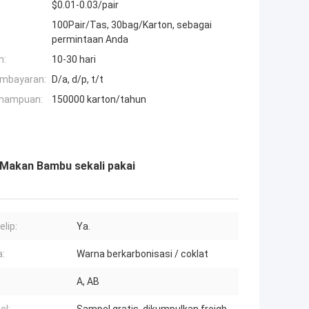
$0.01-0.03/pair
100Pair/Tas, ​​30bag/Karton, sebagai
permintaan Anda
n:
10-30 hari
embayaran:
D/a, d/p, t/t
mampuan:
150000 karton/tahun
 Makan Bambu sekali pakai
elip:
Ya.
:
Warna berkarbonisasi / coklat
:
A, AB