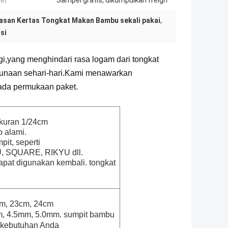
el:
Sampel gratis, dikumpulkan freigh
san Kertas Tongkat Makan Bambu sekali pakai
,
si
i,
yang menghindari rasa logam dari tongkat
naan sehari-hari.
Kami menawarkan
ada permukaan paket.
ukuran 1/24cm
 alami.
pit, seperti
, SQUARE, RIKYU dll.
dapat digunakan kembali. tongkat
cm, 23cm, 24cm
m, 4.5mm, 5.0mm. sumpit bambu
 kebutuhan Anda