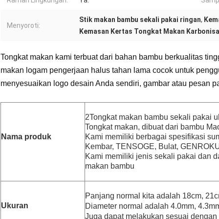
Ramah Lingkungan:
Ya.
Samp
Stik makan bambu sekali pakai ringan
,
Kema
Menyoroti:
Kemasan Kertas Tongkat Makan Karbonisa
Tongkat makan kami terbuat dari bahan bambu berkualitas tingg
makan logam pengerjaan halus tahan lama cocok untuk penggu
menyesuaikan logo desain Anda sendiri, gambar atau pesan p
2
Tongkat makan bambu sekali pakai 
Tongkat makan, dibuat dari bambu Mao
Nama produk
Kami memiliki berbagai spesifikasi sum
Kembar, TENSOGE, Bulat, GENROKU
Kami memiliki jenis sekali pakai dan 
makan bambu
Panjang normal kita adalah 18cm, 21
Ukuran
Diameter normal adalah 4.0mm, 4.3m
Juga dapat melakukan sesuai dengan