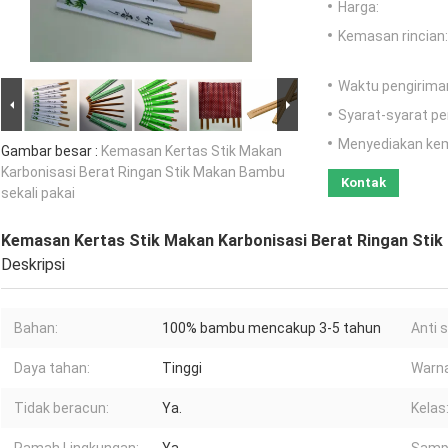
Harga:
Kemasan rincian:
Waktu pengirima
Syarat-syarat p
Menyediakan ke
Gambar besar :
Kemasan Kertas Stik Makan
Karbonisasi Berat Ringan Stik Makan Bambu
Kontak
sekali pakai
Kemasan Kertas Stik Makan Karbonisasi Berat Ringan Stik
Deskripsi
Bahan:
100% bambu mencakup 3-5 tahun
Anti s
Daya tahan:
Tinggi
Warna
Tidak beracun:
Ya.
Kelas