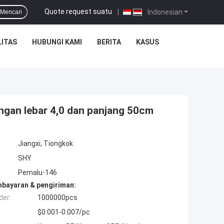
Quote request suatu
|
Indonesian
Mencari
ITAS
HUBUNGI KAMI
BERITA
KASUS
ngan lebar 4,0 dan panjang 50cm
Jiangxi, Tiongkok
SHY
Pemalu-146
mbayaran & pengiriman:
der:
1000000pcs
$0.001-0.007/pc