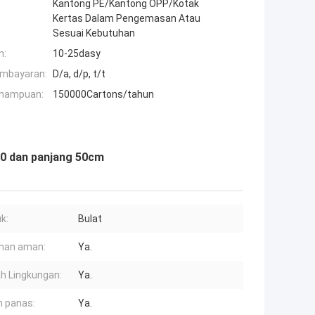
Kantong PE/Kantong OPP/Kotak
Kertas Dalam Pengemasan Atau
Sesuai Kebutuhan
n:
10-25dasy
embayaran:
D/a, d/p, t/t
mampuan:
150000Cartons/tahun
,0 dan panjang 50cm
k:
Bulat
nan aman:
Ya.
 Lingkungan:
Ya.
 panas:
Ya.