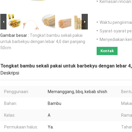
Kemasan rincian:
Waktu pengirima
Syarat-syarat p
Gambar besar :
Tongkat bambu sekali pakai
Menyediakan ke
untuk barbekyu dengan lebar 4,0 dan panjang
50cm
Kontak
Tongkat bambu sekali pakai untuk barbekyu dengan lebar 4
Deskripsi
Penggunaan:
Memanggang, bbq, kebab shish
Bentu
Bahan:
Bambu
Maka
Kelas:
A
Ramah
Permukaan halus:
Ya.
Tahan