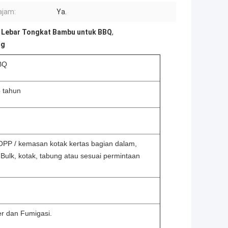
ajam:
Ya.
0 Lebar Tongkat Bambu untuk BBQ
,
ng
BQ
 tahun
OPP / kemasan kotak kertas bagian dalam,
Bulk, kotak, tabung atau sesuai permintaan
ter dan Fumigasi.