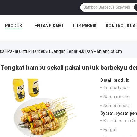
PRODUK
TENTANG KAMI
TUR PABRIK
KONTROL KUAL
ali Pakai Untuk Barbekyu Dengan Lebar 4,0 Dan Panjang 50cm
Tongkat bambu sekali pakai untuk barbekyu de
Detail produk:
Tempat asal:
Nama merek:
Nomor model:
Syarat-syarat pe
Kuantitas min Or
Harga: