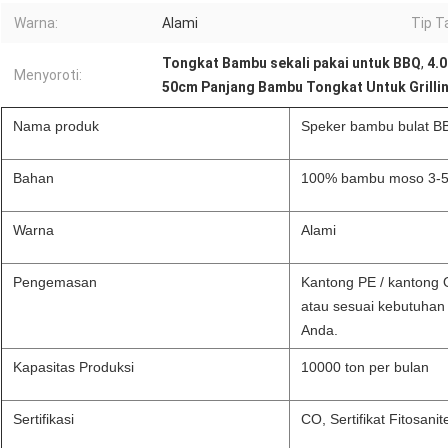
Warna:
Alami
Tip T
Tongkat Bambu sekali pakai untuk BBQ
,
4.
Menyoroti:
50cm Panjang Bambu Tongkat Untuk Grilli
Nama produk
Speker bambu bulat B
Bahan
100% bambu moso 3-5
Warna
Alami
Pengemasan
Kantong PE / kantong 
atau sesuai kebutuhan 
Anda.
Kapasitas Produksi
10000 ton per bulan
Sertifikasi
CO, Sertifikat Fitosani