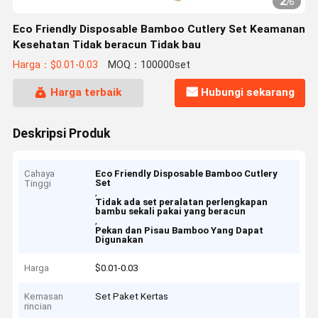
2
/
6
Eco Friendly Disposable Bamboo Cutlery Set Keamanan
Kesehatan Tidak beracun Tidak bau
Harga：$0.01-0.03
MOQ：100000set
Harga terbaik
Hubungi sekarang
Deskripsi Produk
Cahaya
Eco Friendly Disposable Bamboo Cutlery
Set
Tinggi
,
Tidak ada set peralatan perlengkapan
bambu sekali pakai yang beracun
,
Pekan dan Pisau Bamboo Yang Dapat
Digunakan
Harga
$0.01-0.03
Kemasan
Set Paket Kertas
rincian