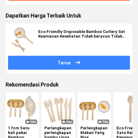
Dapatkan Harga Terbaik Untuk
Eco Friendly Disposable Bamboo Cutlery Set
Keamanan Kesehatan Tidak beracun Tidak
bau
Terus
Rekomendasi Produk
17cm Satu
Perlengkapan
Perlengkapan
Eco Friend
kali pakai
perlengkapan
Makan Yang
Satu Kali
Bamboo
bambu ringan
Bisa
Pengguna