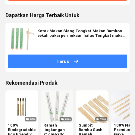
Dapatkan Harga Terbaik Untuk
Kotak Makan Siang Tongkat Makan Bamboo
sekali pakai permukaan halus Tongkat makan
ramah lingkungan
Terus
Rekomendasi Produk
100%
Ramah
Sumpit
100% Natu
Biodegradable
lingkungan
Bambu Sushi
Premium
Eco Friendly
21cm&23cm
Ramah
Gaya