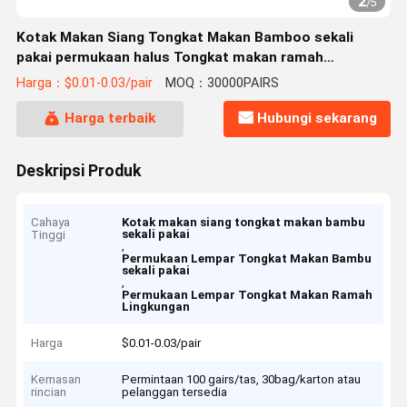
2
/
5
Kotak Makan Siang Tongkat Makan Bamboo sekali
pakai permukaan halus Tongkat makan ramah
lingkungan
Harga：$0.01-0.03/pair
MOQ：30000PAIRS
Harga terbaik
Hubungi sekarang
Deskripsi Produk
Cahaya
Kotak makan siang tongkat makan bambu
sekali pakai
Tinggi
,
Permukaan Lempar Tongkat Makan Bambu
sekali pakai
,
Permukaan Lempar Tongkat Makan Ramah
Lingkungan
Harga
$0.01-0.03/pair
Kemasan
Permintaan 100 gairs/tas, 30bag/karton atau
rincian
pelanggan tersedia