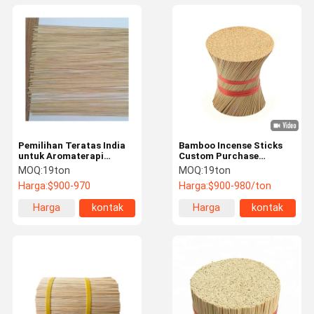
Pemilihan Teratas India
Bamboo Incense Sticks
untuk Aromaterapi
Custom Purchase
Sepanjang Musim
Circular Skewers untuk
MOQ:
19ton
MOQ:
19ton
Bamboo Incense Sticks
Produksi Agarbatti yang
Harga:
$900-970
Harga:
$900-980/ton
dari Produsen Langsung
Berkelanjutan dan Ramah
Lingkungan
Harga
kontak
Harga
kontak
terbaik
terbaik