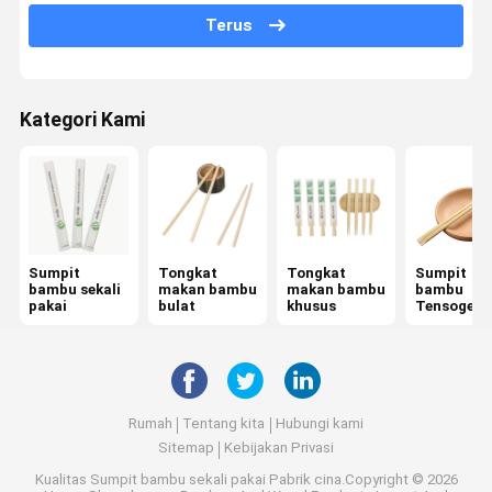
Terus
Tongkat makan yang dibungkus secara individual
Tongkat dupa bambu
Kategori Kami
Bamboo Skewers
BBQ Bamboo Stick
Sendok Garpu Bambu Sekali Pakai
Kotak makan siang sekali pakai
Sumpit
Tongkat
Tongkat
Sumpit
bambu sekali
makan bambu
makan bambu
bambu
pakai
bulat
khusus
Tensoge
Sikat Gigi Bambu
Stik makan Rikyu
Sikat Gigi Bambu Bulu Halus
Rumah
Tentang kita
Hubungi kami
Sitemap
Kebijakan Privasi
Sisir Rambut Bambu
Kualitas
Sumpit bambu sekali pakai
Pabrik cina.Copyright © 2026