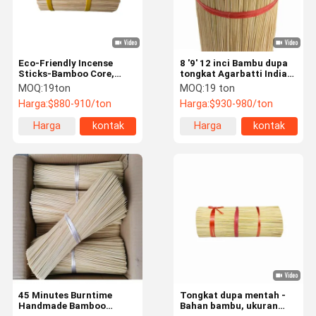
Eco-Friendly Incense
8 '9' 12 inci Bambu dupa
Sticks-Bamboo Core,
tongkat Agarbatti India
Rasakan Inti India Dengan
untuk semua musim
MOQ:
19ton
MOQ:
19 ton
Bahan Baku Alami Indian
membakar kebutuhan
Harga:
$880-910/ton
Harga:
$930-980/ton
Incense Stick China
Direct Bamboo Stick
Harga
kontak
Harga
kontak
Incense
terbaik
terbaik
Rumah
Produk
Tentang
Tur Pabrik
Kami
45 Minutes Burntime
Tongkat dupa mentah -
Handmade Bamboo
Bahan bambu, ukuran