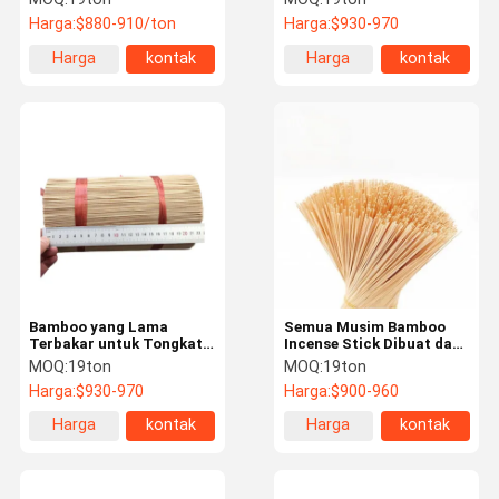
Raw Bamboo Unperfumed
Lingkungan
Harga:
$880-910/ton
Harga:
$930-970
Incense Stick untuk
pembuatan dupa
Harga
kontak
Harga
kontak
terbaik
terbaik
Bamboo yang Lama
Semua Musim Bamboo
Terbakar untuk Tongkat
Incense Stick Dibuat dari
dupa Mudah Diproses dan
Bamboo Stick untuk
MOQ:
19ton
MOQ:
19ton
Mudah Disimpan
Agarbatti India Ramah
Harga:
$930-970
Harga:
$900-960
Lingkungan
Harga
kontak
Harga
kontak
terbaik
terbaik