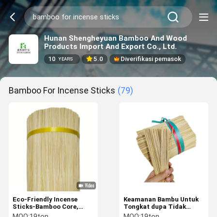
Hunan Shengheyuan Bamboo And Wood
Products Import And Export Co., Ltd.
10
5.0
Diverifikasi pemasok
YEARS
Bamboo For Incense Sticks
(79)
Eco-Friendly Incense
Keamanan Bambu Untuk
Sticks-Bamboo Core,
Tongkat dupa Tidak
Factory Price Religious
beracun Sehat Ramah
MOQ:
19ton
MOQ:
19ton