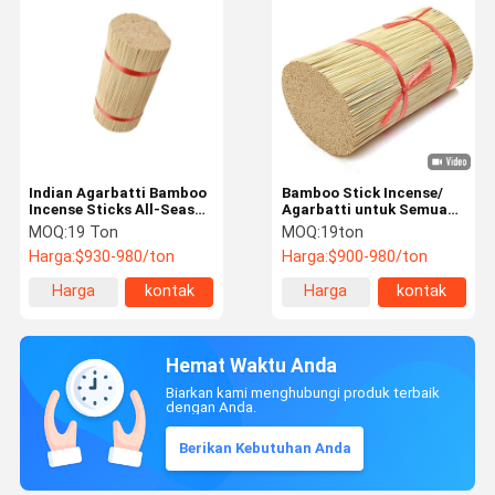
Indian Agarbatti Bamboo
Bamboo Stick Incense/
Incense Sticks All-Season
Agarbatti untuk Semua
Bamboo Seed Jenis untuk
Musim India Bamboo
MOQ:
19 Ton
MOQ:
19ton
Produksi Stick
Incense Sticks China
Harga:
$930-980/ton
Harga:
$900-980/ton
Bamboo Jiangxi Sticks
Harga
kontak
Harga
kontak
terbaik
terbaik
Hemat Waktu Anda
Biarkan kami menghubungi produk terbaik
dengan Anda.
Berikan Kebutuhan Anda