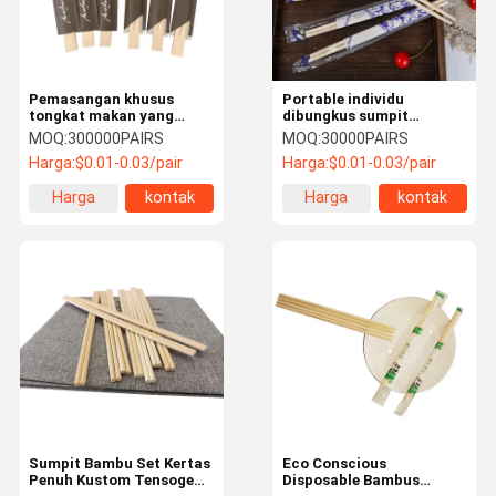
Pemasangan khusus
Portable individu
tongkat makan yang
dibungkus sumpit
dibungkus secara
permukaan halus Custom
MOQ:
300000PAIRS
MOQ:
30000PAIRS
individual untuk restoran
sumpit bambu
Harga:
$0.01-0.03/pair
Harga:
$0.01-0.03/pair
dan makanan untuk
dibawa pergi
Harga
kontak
Harga
kontak
terbaik
terbaik
Rumah
Produk
Tentang
Tur Pabrik
Kami
Sumpit Bambu Set Kertas
Eco Conscious
Penuh Kustom Tensoge
Disposable Bambus