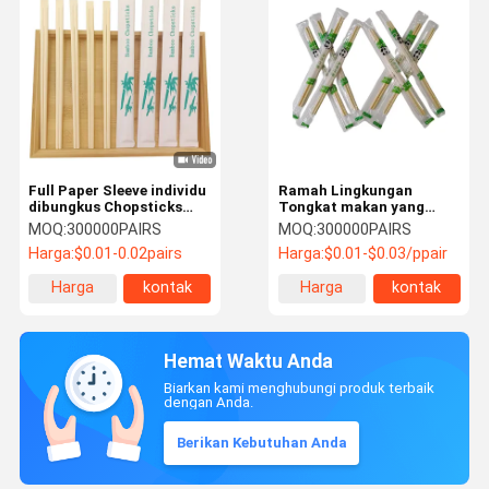
Full Paper Sleeve individu
Ramah Lingkungan
dibungkus Chopsticks
Tongkat makan yang
Bambu Bulat Twin
dibungkus secara
MOQ:
300000PAIRS
MOQ:
300000PAIRS
Chopsticks
individual Mudah
Harga:
$0.01-0.02pairs
Harga:
$0.01-$0.03/ppair
dibersihkan Tongkat
makan khusus Grosir
Harga
kontak
Harga
kontak
terbaik
terbaik
Hemat Waktu Anda
Biarkan kami menghubungi produk terbaik
dengan Anda.
Berikan Kebutuhan Anda