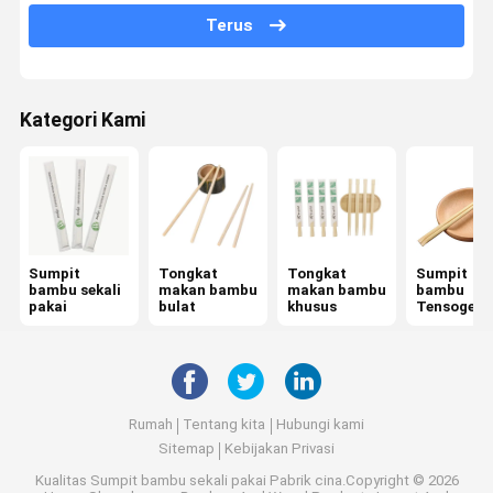
Terus
Tongkat makan yang dibungkus secara individual
Tongkat dupa bambu
Kategori Kami
Bamboo Skewers
BBQ Bamboo Stick
Sendok Garpu Bambu Sekali Pakai
Kotak makan siang sekali pakai
Sumpit
Tongkat
Tongkat
Sumpit
bambu sekali
makan bambu
makan bambu
bambu
pakai
bulat
khusus
Tensoge
Sikat Gigi Bambu
Stik makan Rikyu
Sikat Gigi Bambu Bulu Halus
Rumah
Tentang kita
Hubungi kami
Sitemap
Kebijakan Privasi
Sisir Rambut Bambu
Kualitas
Sumpit bambu sekali pakai
Pabrik cina.Copyright © 2026