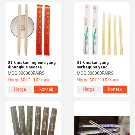
Stik makan higienis yang
Stik makan yang
dibungkus secara
serbaguna yang
individual Stik makan
dibungkus secara
MOQ:
300000PAIRS
MOQ:
300000PAIRS
bambu yang
individual Stik makan
Harga:
$0.01-0.03/pair
Harga:
$0.01-0.03/pair
dipersonalisasi untuk
bambu alami yang
penggunaan tunggal
antibakteri
Harga
kontak
Harga
kontak
terbaik
terbaik