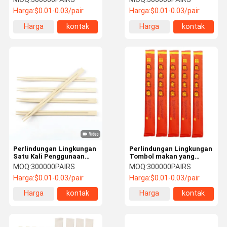
kesempatan
bambu alami yang
Harga:
$0.01-0.03/pair
Harga:
$0.01-0.03/pair
nyaman
Harga
kontak
Harga
kontak
terbaik
terbaik
Perlindungan Lingkungan
Perlindungan Lingkungan
Satu Kali Penggunaan
Tombol makan yang
Bambu Tongkat Makan
dibungkus secara
MOQ:
300000PAIRS
MOQ:
300000PAIRS
Ringan Tongkat Makan
individual untuk dibawa
Harga:
$0.01-0.03/pair
Harga:
$0.01-0.03/pair
yang Dibungkus Secara
pergi Tombol makan
Individu
bambu Tensoge
Harga
kontak
Harga
kontak
terbaik
terbaik