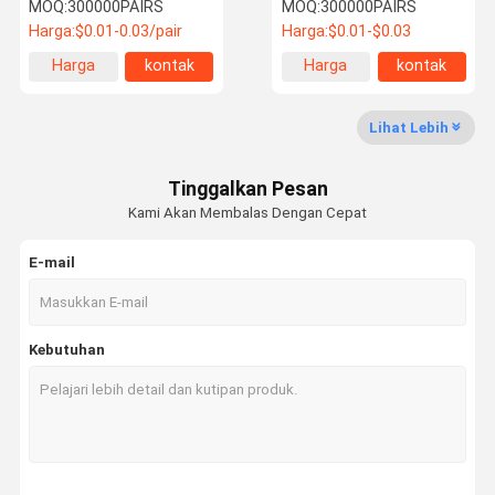
Ringan Dibungkus
Chopsticks Ramah
MOQ:
300000PAIRS
MOQ:
300000PAIRS
Individu Bahan 100%
Lingkungan Chopsticks
Harga:
$0.01-0.03/pair
Harga:
$0.01-$0.03
Alami dan Biodegradable
yang Dibungkus Secara
Individual
Harga
kontak
Harga
kontak
Kontrol
Hubungi
Berita
Kasus
terbaik
terbaik
Kualitas
Kami
Lihat Lebih
Sumpit bambu sekali pakai
Tinggalkan Pesan
Tongkat makan bambu bulat
Kami Akan Membalas Dengan Cepat
Tongkat makan bambu khusus
E-mail
Sumpit bambu Tensoge
Tongkat makan sushi Jepang
Kebutuhan
Sumpit gaya Jepang
Stik makan karbonisasi
Stik Makan Telanjang