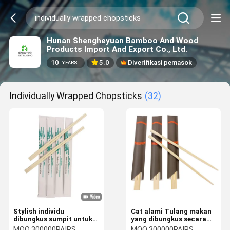
Hunan Shengheyuan Bamboo And Wood
Products Import And Export Co., Ltd.
10
5.0
Diverifikasi pemasok
YEARS
Individually Wrapped Chopsticks
(32)
Stylish individu
Cat alami Tulang makan
dibungkus sumpit untuk
yang dibungkus secara
rumah tangga restoran
individual Tulang makan
MOQ:
300000PAIRS
MOQ:
300000PAIRS