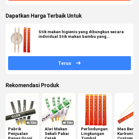
Dapatkan Harga Terbaik Untuk
Stik makan higienis yang dibungkus secara
individual Stik makan bambu yang
dipersonalisasi untuk penggunaan tunggal
Terus
Rekomendasi Produk
Pabrik
Alat Makan
Perlindungan
Mao Bamb
Penjualan
Sekali Pakai
Lingkungan
Karbonize
Panas Grosir
Cetak
Tombol
Custom