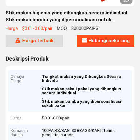
2
/
5
Stik makan higienis yang dibungkus secara individual
Stik makan bambu yang dipersonalisasi untuk
penggunaan tunggal
Harga：$0.01-0.03/pair
MOQ：300000PAIRS
Harga terbaik
Hubungi sekarang
Deskripsi Produk
Cahaya
Tongkat makan yang Dibungkus Secara
Individu
Tinggi
,
Stik makan sekali pakai yang dibungkus
secara individual
,
Stik makan bambu yang dipersonalisasi
sekali pakai
Harga
$0.01-0.03/pair
Kemasan
100PAIRS/BAG, 30 BBAGS/KART, terima
rincian
permintaan Anda