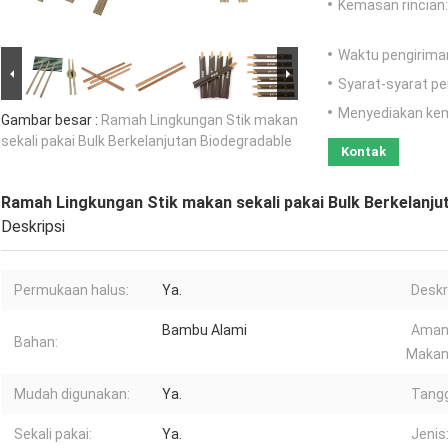
Kemasan rincian:
Waktu pengirima
Syarat-syarat p
Menyediakan ke
Gambar besar :
Ramah Lingkungan Stik makan
sekali pakai Bulk Berkelanjutan Biodegradable
Kontak
Ramah Lingkungan Stik makan sekali pakai Bulk Berkelanju
Deskripsi
Permukaan halus:
Ya.
Deskr
Bambu Alami
Aman
Bahan:
Makan
Mudah digunakan:
Ya.
Tangg
Sekali pakai:
Ya.
Jenis