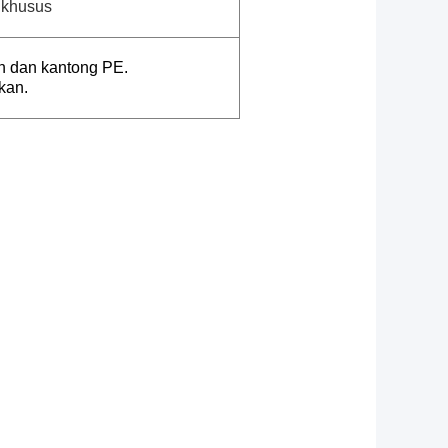
 khusus
n dan kantong PE.
kan.