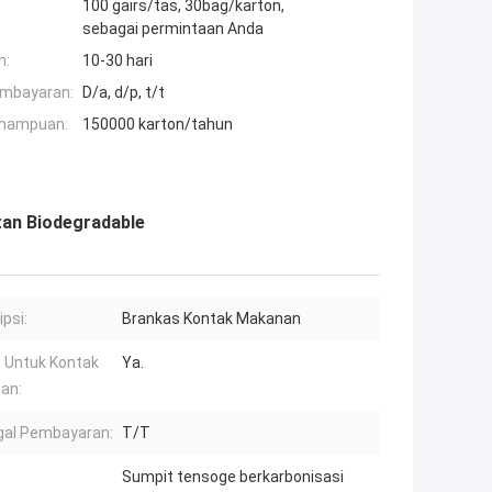
100 gairs/tas, 30bag/karton,
sebagai permintaan Anda
n:
10-30 hari
embayaran:
D/a, d/p, t/t
mampuan:
150000 karton/tahun
tan Biodegradable
ipsi:
Brankas Kontak Makanan
 Untuk Kontak
Ya.
an:
al Pembayaran:
T/T
:
Sumpit tensoge berkarbonisasi