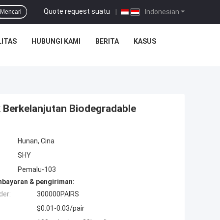
Quote request suatu
|
Indonesian
Mencari
ITAS
HUBUNGI KAMI
BERITA
KASUS
 Berkelanjutan Biodegradable
Hunan, Cina
SHY
Pemalu-103
mbayaran & pengiriman:
der:
300000PAIRS
$0.01-0.03/pair