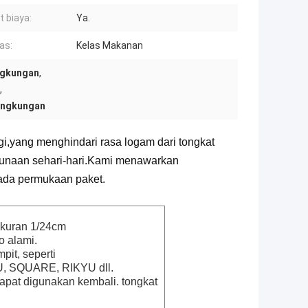
 biaya:
Ya.
as:
Kelas Makanan
ngkungan
,
,
ingkungan
i,
yang menghindari rasa logam dari tongkat
naan sehari-hari.
Kami menawarkan
ada permukaan paket.
ukuran 1/24cm
o alami.
pit, seperti
, SQUARE, RIKYU dll.
dapat digunakan kembali. tongkat