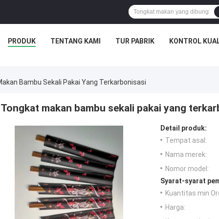
PRODUK
TENTANG KAMI
TUR PABRIK
KONTROL KUAL
akan Bambu Sekali Pakai Yang Terkarbonisasi
Tongkat makan bambu sekali pakai yang terkar
Detail produk:
Tempat asal:
Nama merek:
Nomor model:
Syarat-syarat pe
Kuantitas min Or
Harga: