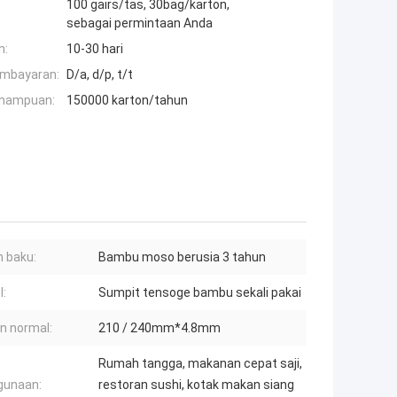
100 gairs/tas, 30bag/karton,
sebagai permintaan Anda
n:
10-30 hari
embayaran:
D/a, d/p, t/t
mampuan:
150000 karton/tahun
 baku:
Bambu moso berusia 3 tahun
l:
Sumpit tensoge bambu sekali pakai
n normal:
210 / 240mm*4.8mm
Rumah tangga, makanan cepat saji,
gunaan:
restoran sushi, kotak makan siang