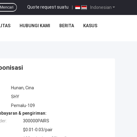
Quote request suatu
|
Indonesian
Mencari
ITAS
HUBUNGI KAMI
BERITA
KASUS
bonisasi
Hunan, Cina
SHY
Pemalu-109
mbayaran & pengiriman:
der:
300000PAIRS
$0.01-0.03/pair