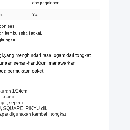
dan perjalanan
n:
Ya.
bonisasi
,
n bambu sekali pakai
,
gkungan
i,
yang menghindari rasa logam dari tongkat
naan sehari-hari.
Kami menawarkan
ada permukaan paket.
ukuran 1/24cm
 alami.
pit, seperti
, SQUARE, RIKYU dll.
dapat digunakan kembali. tongkat