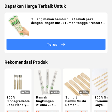
Dapatkan Harga Terbaik Untuk
Tulang makan bambu bulat sekali pakai
dengan lengan untuk rumah tangga / restoran
/ hotel Sampel gratis.
Terus
Rekomendasi Produk
100%
Ramah
Sumpit
100% Natu
Biodegradable
lingkungan
Bambu Sushi
Premium
Eco Friendly
21cm&23cm
Ramah
Gaya
Custom logo
Grosir Kayu
Lingkungan
Tradisiona