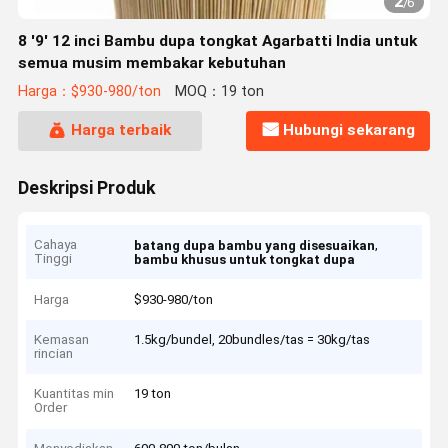
2
/
6
8 '9' 12 inci Bambu dupa tongkat Agarbatti India untuk
semua musim membakar kebutuhan
Harga：$930-980/ton
MOQ：19 ton
Harga terbaik
Hubungi sekarang
Deskripsi Produk
Cahaya
,
batang dupa bambu yang disesuaikan
Tinggi
bambu khusus untuk tongkat dupa
Harga
$930-980/ton
Kemasan
1.5kg/bundel, 20bundles/tas = 30kg/tas
rincian
Kuantitas min
19 ton
Order