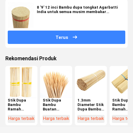
8 '9' 12 inci Bambu dupa tongkat Agarbatti
India untuk semua musim membakar
kebutuhan
Terus
Rekomendasi Produk
Stik Dupa
Stik Dupa
1.3mm
Stik Dupa
Bambu
Bambu
Diameter Stik
Bambu
Ramah
Buatan
Dupa Bambu
Ramah
Lingkungan
Tangan -
dengan Logo
Lingkunga
Kualitas AAA
Ramah
Kustom dan
Bakar
Harga terbaik
Harga terbaik
Harga terbaik
Harga terb
Panjang 20
Lingkungan
Stik Bambu
Panjang y
cm untuk
Grade AAA
Agarbatti
Disesuaika
Pembuatan
Dapat
Biodegradable
untuk